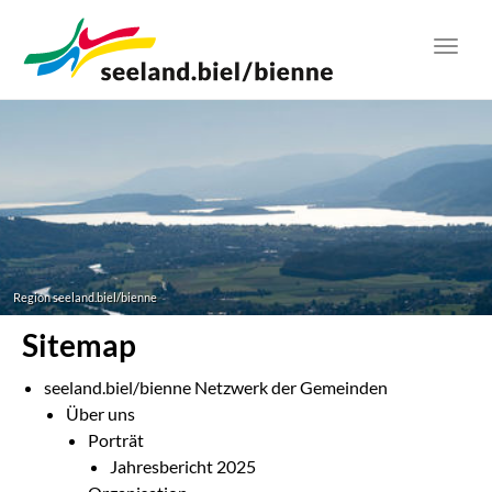
Zum
Hauptinhalt
Toggl
springen
navig
Region seeland.biel/bienne
Sitemap
seeland.biel/bienne Netzwerk der Gemeinden
Über uns
Porträt
Jahresbericht 2025