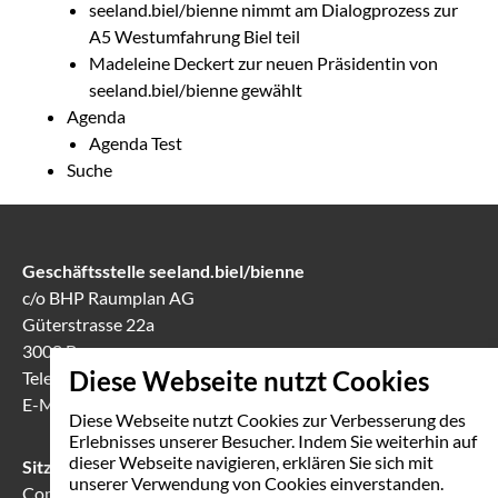
seeland.biel/bienne nimmt am Dialogprozess zur
A5 Westumfahrung Biel teil
Madeleine Deckert zur neuen Präsidentin von
seeland.biel/bienne gewählt
Agenda
Agenda Test
Suche
Geschäftsstelle seeland.biel/bienne
c/o BHP Raumplan AG
Güterstrasse 22a
3008 Bern
Diese Webseite nutzt Cookies
Telefon
031 388 60 60
E-Mail
info(at)seeland-biel-bienne.ch
Diese Webseite nutzt Cookies zur Verbesserung des
Erlebnisses unserer Besucher. Indem Sie weiterhin auf
dieser Webseite navigieren, erklären Sie sich mit
Sitzungslokal in Biel
unserer Verwendung von Cookies einverstanden.
Communication Center