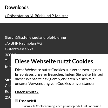
Downloads
» Präsentation M. Bürki und P. Meister
Geschäftsstelle seeland.biel/bienne
c/o BHP Raumplan AG
Güterstrasse 22a
3008 Bern
Diese Webseite nutzt Cookies
Telefon
031 388 60 60
E-Mail
info(at)seeland-biel-bienne.ch
Diese Webseite nutzt Cookies zur Verbesserung des
Erlebnisses unserer Besucher. Indem Sie weiterhin auf
dieser Webseite navigieren, erklären Sie sich mit
Sitzungslokal in Biel
unserer Verwendung von Cookies einverstanden.
Communication Center
Robert-Walser-Platz 7
Datenschutz »
2503 Biel
Essenziell
Essenzielle Cookies ermöglichen grundlegende Funktionen und