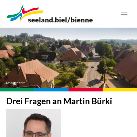
Zum
Hauptinhalt
Toggl
springen
navig
Grossaffoltern
Drei Fragen an Martin Bürki