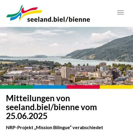
Zum
Hauptinhalt
Toggl
springen
navig
Biel/Bienne mit See
© Ben Zurbriggen Fotografie
Mitteilungen von
seeland.biel/bienne vom
25.06.2025
NRP-Projekt „Mission Bilingue“ verabschiedet