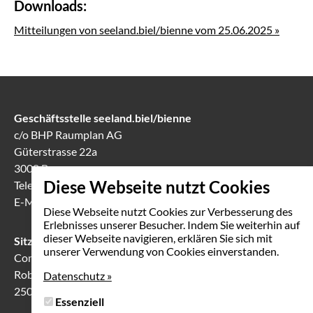
Downloads:
Mitteilungen von seeland.biel/bienne vom 25.06.2025 »
Geschäftsstelle seeland.biel/bienne
c/o BHP Raumplan AG
Güterstrasse 22a
3008 Bern
Diese Webseite nutzt Cookies
Telefon
031 388 60 60
E-Mail
info(at)seeland-biel-bienne.ch
Diese Webseite nutzt Cookies zur Verbesserung des
Erlebnisses unserer Besucher. Indem Sie weiterhin auf
dieser Webseite navigieren, erklären Sie sich mit
Sitzungslokal in Biel
unserer Verwendung von Cookies einverstanden.
Communication Center
Robert-Walser-Platz 7
Datenschutz »
2503 Biel
Essenziell