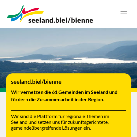
Zum
Hauptinhalt
Toggle
springen
naviga
Region seeland.biel/bienne
Schifffahrt auf der Aare
seeland.biel/bienne
© Photoarchiv Gemeinde Brügg
Wir vernetzen die 61 Gemeinden im Seeland und
fördern die Zusammen­arbeit in der Region.
Wir sind die Plattform für regionale Themen im
Seeland und setzen uns für zukunftsgerichtete,
gemeindeübergreifende Lösungen ein.