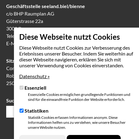
Geschäftsstelle seeland.biel/bienne
c/o BHP Raumplan AG
Güterstrasse 22a
3008 Bern
Diese Webseite nutzt Cookies
Telefon
031 388 60 60
E-Mail
info(at)seeland-biel-bienne.ch
Diese Webseite nutzt Cookies zur Verbesserung des
Erlebnisses unserer Besucher. Indem Sie weiterhin auf
dieser Webseite navigieren, erklären Sie sich mit
Sitzungslokal in Biel
unserer Verwendung von Cookies einverstanden.
Communication Center
Robert-Walser-Platz 7
Datenschutz »
2503 Biel
Essenziell
Essenzielle Cookies ermöglichen grundlegende Funktionen und
sind für die einwandfreie Funktion der Website erforderlich.
Suche
Suchfeld
Statistiken
Statistik Cookies erfassen Informationen anonym. Diese
Informationen helfen uns zu verstehen, wie unsere Besucher
unsere Website nutzen.