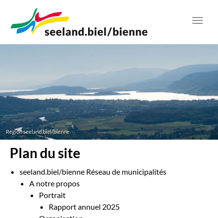
Aller
au
Toggl
contenu
navig
principal
Région seeland.biel/bienne
Plan du site
seeland.biel/bienne Réseau de municipalités
A notre propos
Portrait
Rapport annuel 2025