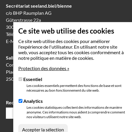
Secrétariat seeland.biel/bienne
c/o BHP Raumplan AG
Güterstrasse 22a
3008 Berne
Ce site web utilise des cookies
Téléphone
031 388 60 60
E-Mail
info(at)seeland-biel-bienne.ch
Ce site web utilise des cookies pour améliorer
l'expérience de l'utilisateur. En utilisant notre site
web, vous acceptez tous les cookies conformément à
Salle de séance à Bienne
notre politique en matière de cookies.
Communication Center
Protection des données »
Place Robert-Walser 7
2503 Bienne
Essentiel
Les cookies essentiels permettent des fonctions de base et sont
nécessaires au bon fonctionnement du site web.
Analytics
Rechercher
Champ
Les cookies statistiques collectent des informations de manière
anonyme. Ces informations nous aident à comprendre comment
de
nos visiteurs utilisent notre site web.
recherche