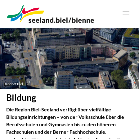
Zum
Hauptinhalt
Toggl
springen
navig
Bahnhof Biel
Bildung
Die Region Biel-Seeland verfügt über vielfältige
Bildungseinrichtungen – von der Volksschule über die
Berufsschulen und Gymnasien bis zu den höheren
Fachschulen und der Berner Fachhochschule.