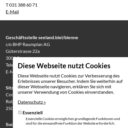
T 031 388 60 71
E-Mail
Geschäftsstelle seeland.biel/bienne
c/o BHP Raumplan AG
Güterstrasse 22a
3008 Bern
Diese Webseite nutzt Cookies
Telefon
031 388 60 60
E-Mail
info(at)seeland-biel-bienne.ch
Diese Webseite nutzt Cookies zur Verbesserung des
Erlebnisses unserer Besucher. Indem Sie weiterhin auf
dieser Webseite navigieren, erklären Sie sich mit
Sitzungslokal in Biel
unserer Verwendung von Cookies einverstanden.
Communication Center
Robert-Walser-Platz 7
Datenschutz »
2503 Biel
Essenziell
Essenzielle Cookies ermöglichen grundlegende Funktionen und
sind für die einwandfreie Funktion der Website erforderlich.
Suche
Suchfeld