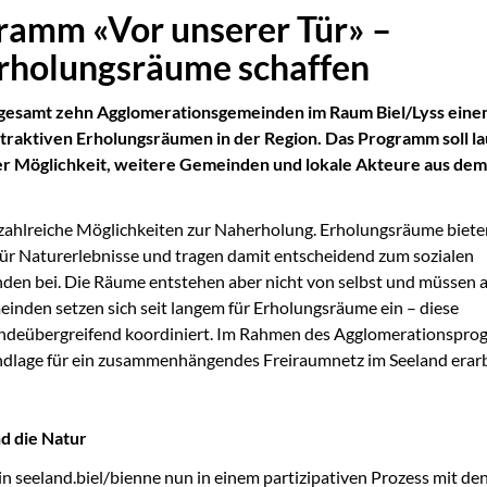
gramm «Vor unserer Tür» –
rholungsräume schaffen
gesamt zehn Agglomerationsgemeinden im Raum Biel/Lyss eine
ttraktiven Erholungsräumen in der Region. Das Programm soll l
er Möglichkeit, weitere Gemeinden und lokale Akteure aus dem
et zahlreiche Möglichkeiten zur Naherholung. Erholungsräume biete
ür Naturerlebnisse und tragen damit entscheidend zum sozialen
den bei. Die Räume entstehen aber nicht von selbst und müssen a
inden setzen sich seit langem für Erholungsräume ein – diese
eindeübergreifend koordiniert. Im Rahmen des Agglomerationspr
ndlage für ein zusammenhängendes Freiraumnetz im Seeland erarb
nd die Natur
in seeland.biel/bienne nun in einem partizipativen Prozess mit de