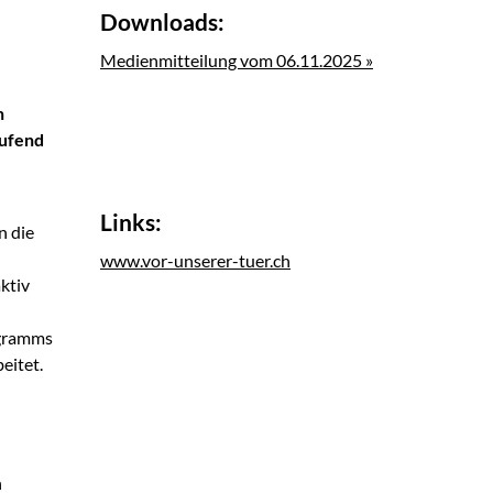
Downloads:
Medienmitteilung vom 06.11.2025 »
n
aufend
Links:
n die
www.vor-unserer-tuer.ch
ktiv
ogramms
eitet.
n