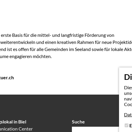
erste Basis für die mittel- und langfristige Förderung von
 weiterentwickeln und einen kreativen Rahmen für neue Projekti
d ist es offen für alle Gemeinden im Seeland sowie für lokale Akt
räume engagieren möchten.
Di
uer.ch
Die
uns
nav
Coo
Dat
slokal in Biel
Suche
Suchfeld
E
ication Center