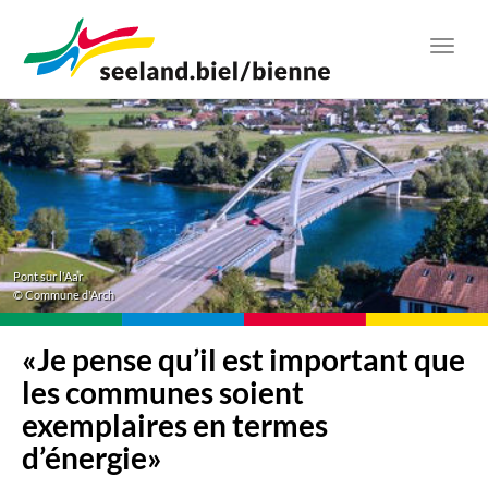
Aller
au
Toggl
contenu
navig
principal
Pont sur l'Aar
© Commune d'Arch
«Je pense qu’il est important que
les communes soient
exemplaires en termes
d’énergie»