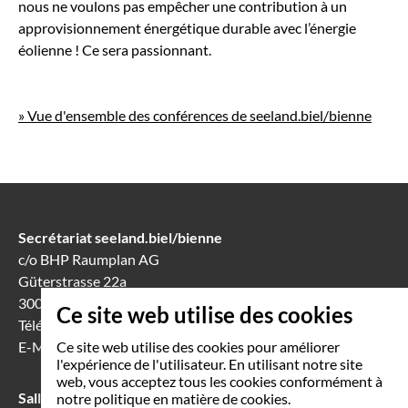
nous ne voulons pas empêcher une contribution à un
approvisionnement énergétique durable avec l’énergie
éolienne ! Ce sera passionnant.
» Vue d'ensemble des conférences de seeland.biel/bienne
Secrétariat seeland.biel/bienne
c/o BHP Raumplan AG
Güterstrasse 22a
3008 Berne
Ce site web utilise des cookies
Téléphone
031 388 60 60
E-Mail
info(at)seeland-biel-bienne.ch
Ce site web utilise des cookies pour améliorer
l'expérience de l'utilisateur. En utilisant notre site
web, vous acceptez tous les cookies conformément à
Salle de séance à Bienne
notre politique en matière de cookies.