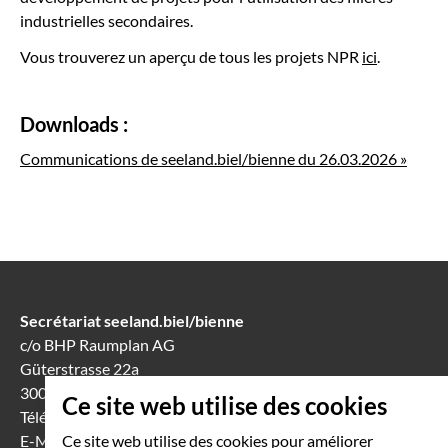
industrielles secondaires.
Vous trouverez un aperçu de tous les projets NPR
ici
.
Downloads
:
Communications de seeland.biel/bienne du 26.03.2026 »
Secrétariat seeland.biel/bienne
c/o BHP Raumplan AG
Güterstrasse 22a
3008 Berne
Ce site web utilise des cookies
Téléphone
031 388 60 60
E-Mail
info(at)seeland-biel-bienne.ch
Ce site web utilise des cookies pour améliorer