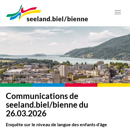
Aller
au
Toggl
contenu
navig
principal
Biel/Bienne avec le lac
© Ben Zurbriggen Fotografie
Communications de
seeland.biel/bienne du
26.03.2026
Enquête sur le niveau de langue des enfants d'âge