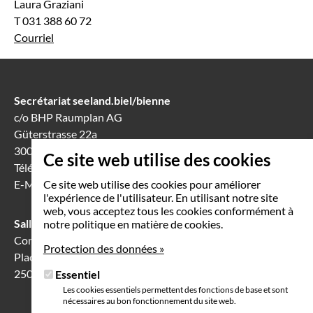
Laura Graziani
T 031 388 60 72
Courriel
Secrétariat seeland.biel/bienne
c/o BHP Raumplan AG
Güterstrasse 22a
3008 Berne
Ce site web utilise des cookies
Téléphone
031 388 60 60
E-Mail
info(at)seeland-biel-bienne.ch
Ce site web utilise des cookies pour améliorer
l'expérience de l'utilisateur. En utilisant notre site
web, vous acceptez tous les cookies conformément à
Salle de séance à Bienne
notre politique en matière de cookies.
Communication Center
Protection des données »
Place Robert-Walser 7
2503 Bienne
Essentiel
Les cookies essentiels permettent des fonctions de base et sont
nécessaires au bon fonctionnement du site web.