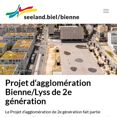
Aller
au
Toggl
contenu
navig
principal
Biel/Bienne
© Ben Zurbriggen Fotografie
Projet d‘agglomération
Bienne/Lyss de 2e
génération
Le Projet d’agglomération de 2e génération fait partie