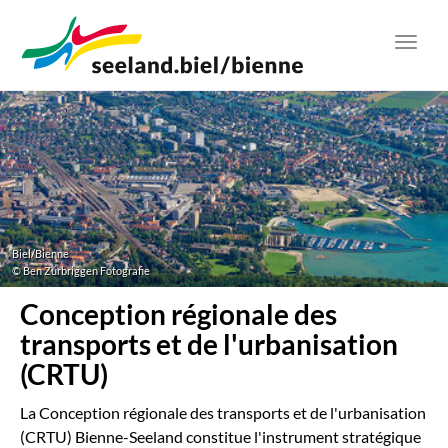
Aller
au
Toggl
contenu
navig
principal
Biel/Bienne
© Ben Zurbriggen Fotografie
Conception régionale des
transports et de l'urbanisation
(CRTU)
La Conception régionale des transports et de l'urbanisation
(CRTU) Bienne-Seeland constitue l'instrument stratégique