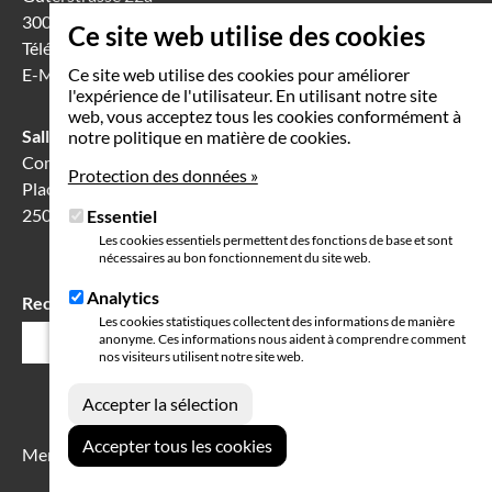
3008 Berne
Ce site web utilise des cookies
Téléphone
031 388 60 60
E-Mail
info(at)seeland-biel-bienne.ch
Ce site web utilise des cookies pour améliorer
l'expérience de l'utilisateur. En utilisant notre site
web, vous acceptez tous les cookies conformément à
Salle de séance à Bienne
notre politique en matière de cookies.
Communication Center
Protection des données »
Place Robert-Walser 7
2503 Bienne
Essentiel
Les cookies essentiels permettent des fonctions de base et sont
nécessaires au bon fonctionnement du site web.
Analytics
Rechercher
Champ
Les cookies statistiques collectent des informations de manière
anonyme. Ces informations nous aident à comprendre comment
de
nos visiteurs utilisent notre site web.
recherche
Mention légales