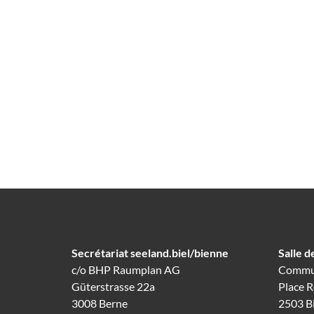
Secrétariat seeland.biel/bienne
Salle d
c/o BHP Raumplan AG
Commun
Güterstrasse 22a
Place 
3008 Berne
2503 B