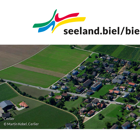
Aller
au
contenu
principal
Cerlier
© Martin Kobel, Cerlier