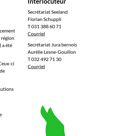
Interlocuteur
Secrétariat Seeland
Florian Schuppli
T 031 388 60 71
ancement
Courriel
 région
Secrétariat Jura bernois
 a été
Aurélie Lesne-Gouillon
T 032 492 71 30
Ceux-ci
Courriel
 de
tutions
e