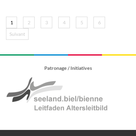
1
2
3
4
5
6
Suivant
Patronage / Initiatives