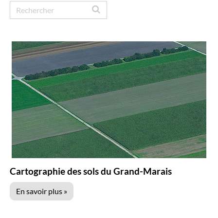
C
h
a
m
p
d
e
r
e
c
Cartographie des sols du Grand-Marais
h
En savoir plus »
e