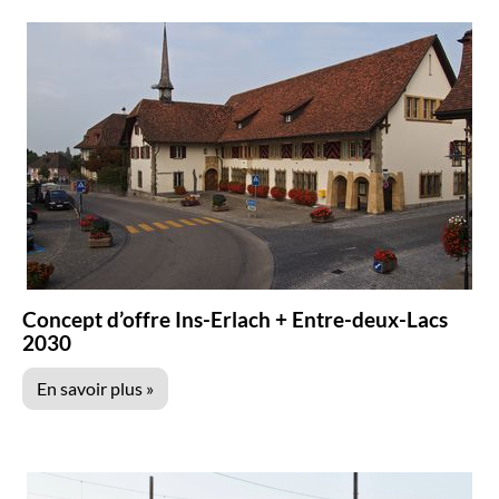
r
c
h
e
Concept d’offre Ins-Erlach + Entre-deux-Lacs
2030
En savoir plus »