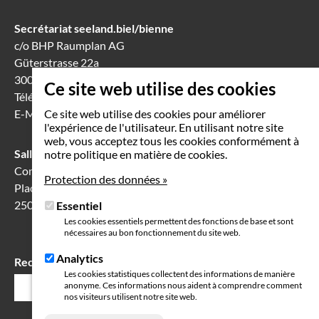
Secrétariat seeland.biel/bienne
c/o BHP Raumplan AG
Güterstrasse 22a
3008 Berne
Ce site web utilise des cookies
Téléphone
031 388 60 60
E-Mail
info(at)seeland-biel-bienne.ch
Ce site web utilise des cookies pour améliorer
l'expérience de l'utilisateur. En utilisant notre site
web, vous acceptez tous les cookies conformément à
Salle de séance à Bienne
notre politique en matière de cookies.
Communication Center
Protection des données »
Place Robert-Walser 7
2503 Bienne
Essentiel
Les cookies essentiels permettent des fonctions de base et sont
nécessaires au bon fonctionnement du site web.
Analytics
Rechercher
Champ
Les cookies statistiques collectent des informations de manière
anonyme. Ces informations nous aident à comprendre comment
de
nos visiteurs utilisent notre site web.
recherche