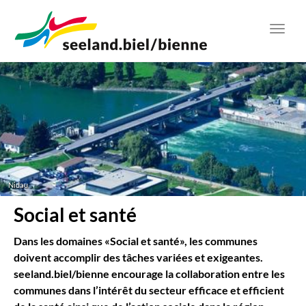
Aller
au
Toggl
contenu
navig
principal
Nidau
Social et santé
Dans les domaines «Social et santé», les communes
doivent accomplir des tâches variées et exigeantes.
seeland.biel/bienne encourage la collaboration entre les
communes dans l’intérêt du secteur efficace et efficient