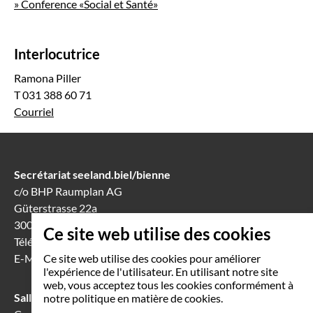
» Conference «Social et Santé»
Interlocutrice
Ramona Piller
T 031 388 60 71
Courriel
Secrétariat seeland.biel/bienne
c/o BHP Raumplan AG
Güterstrasse 22a
3008 Berne
Ce site web utilise des cookies
Téléphone
031 388 60 60
E-Mail
info(at)seeland-biel-bienne.ch
Ce site web utilise des cookies pour améliorer
l'expérience de l'utilisateur. En utilisant notre site
web, vous acceptez tous les cookies conformément à
Salle de séance à Bienne
notre politique en matière de cookies.