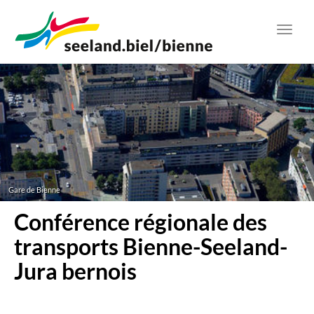
Aller
au
Toggl
contenu
navig
principal
Gare de Bienne
Conférence régionale des
transports Bienne-Seeland-
Jura bernois