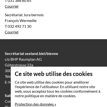
T 031 388 60 65
Courriel
Secrétariat Jura bernois
François Wermeille
T 032 492 71 30
Courriel
Secrétariat seeland.biel/bienne
c/o BHP Raumplan AG
Güterstrasse 22a
3008 Berne
Ce site web utilise des cookies
Téléphone
031 388 60 60
E-Mail
info(at)seeland-biel-bienne.ch
Ce site web utilise des cookies pour améliorer
l'expérience de l'utilisateur. En utilisant notre site
web, vous acceptez tous les cookies conformément à
Salle de séance à Bienne
notre politique en matière de cookies.
Communication Center
Protection des données »
Place Robert-Walser 7