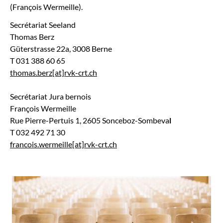
(François Wermeille).
Secrétariat Seeland
Thomas Berz
Güterstrasse 22a, 3008 Berne
T 031 388 60 65
thomas.berz[at]rvk-crt.ch
Secrétariat Jura bernois
François Wermeille
Rue Pierre-Pertuis 1, 2605 Sonceboz-Sombeva
l
T 032 492 71 30
francois.wermeille[at]rvk-crt.ch