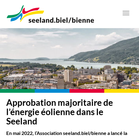
Aller
au
Toggl
contenu
navig
principal
Biel/Bienne avec le lac
© Ben Zurbriggen Fotografie
Approbation majoritaire de
l’énergie éolienne dans le
Seeland
En mai 2022, l’Association seeland.biel/bienne a lancé la