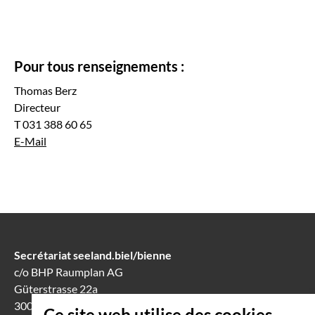
Pour tous renseignements
:
Thomas Berz
Directeur
T 031 388 60 65
E-Mail
Secrétariat seeland.biel/bienne
c/o BHP Raumplan AG
Güterstrasse 22a
3008 Berne
Ce site web utilise des cookies