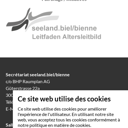
Secrétariat seeland.biel/bienne
c/o BHP Raumplan AG
Güterstrasse 22a
3008 Berne
Ce site web utilise des cookies
Téléphone
031 388 60 60
E-Mail
info(at)seeland-biel-bienne.ch
Ce site web utilise des cookies pour améliorer
l'expérience de l'utilisateur. En utilisant notre site
web, vous acceptez tous les cookies conformément à
Salle de séance à Bienne
notre politique en matière de cookies.