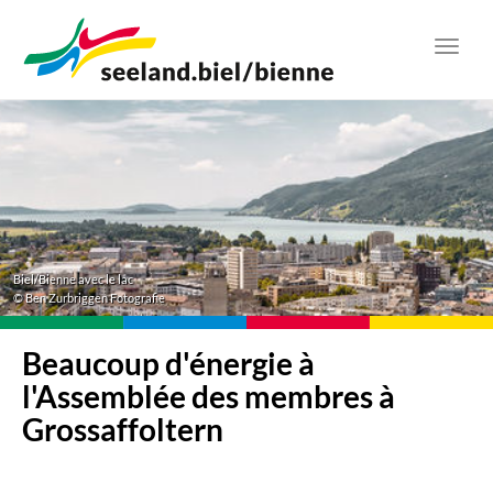
Aller
au
Toggl
contenu
navig
principal
Biel/Bienne avec le lac
© Ben Zurbriggen Fotografie
Beaucoup d'énergie à
l'Assemblée des membres à
Grossaffoltern