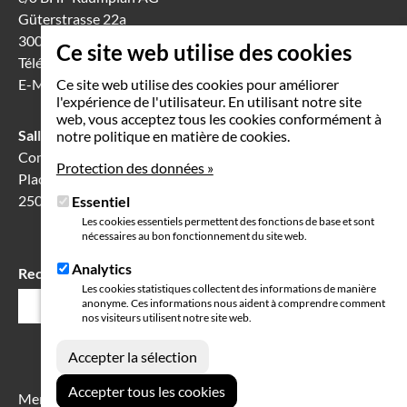
Güterstrasse 22a
3008 Berne
Ce site web utilise des cookies
Téléphone
031 388 60 60
E-Mail
info(at)seeland-biel-bienne.ch
Ce site web utilise des cookies pour améliorer
l'expérience de l'utilisateur. En utilisant notre site
web, vous acceptez tous les cookies conformément à
Salle de séance à Bienne
notre politique en matière de cookies.
Communication Center
Protection des données »
Place Robert-Walser 7
2503 Bienne
Essentiel
Les cookies essentiels permettent des fonctions de base et sont
nécessaires au bon fonctionnement du site web.
Analytics
Rechercher
Champ
Les cookies statistiques collectent des informations de manière
anonyme. Ces informations nous aident à comprendre comment
de
nos visiteurs utilisent notre site web.
recherche
Mention légales