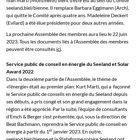
Ivan Marti (Montménil) vient d’être élu au sein du Comité
seeland.biel/bienne. Il remplace Barbara Eggimann (Arch),
qui quitte le Comité après quatre ans. Madeleine Deckert
(Evilard) a été élue présidente pour deux autres années.
La prochaine Assemblée des membres aura lieu le 22 juin
2023. Tous les documents liés à l’Assemblée des membres
peuvent être consultés
ici
.
Service public de conseil en énergie du Seeland
et Solar
Award 2022
Dans la deuxième partie de l’Assemblée, le thème de
«l’énergie» était au premier plan: Kurt Marti, qui a façonné
le Service public de conseils en énergie du Seeland depuis
ses débuts, a pris congé et son grand engagement dans la
région a été apprécié. Par la suite, l’équipe de consultants
d’Emch & Berger s’est présentée, qui, sous la direction de
Beat Bachmann, reprendra le Service public de conseil en
er
énergie à partir du 1
janvier 2023. En outre,
seeland.biel/bienne et la Plateforme solaire Seeland ont