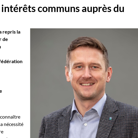
 intérêts communs auprès du
 repris la
r de
n
fédération
e
 connaître
a nécessité
re