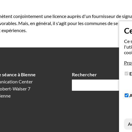
ètent conjointement une licence auprès d'un fournisseur de sign
vorables. Mais, en général, il s'agit pour les communes de se souten
Ce
 expériences.
Ce s
l'ut
coo
Pro
E
e séance à Bienne
Rechercher
Champ
ication Center
de
Robert-Walser 7
A
ienne
recherche