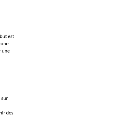
 but est
cune
r une
 sur
nir des