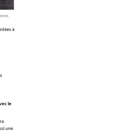
enne.
entées à
es
vec le
ra
ssi une