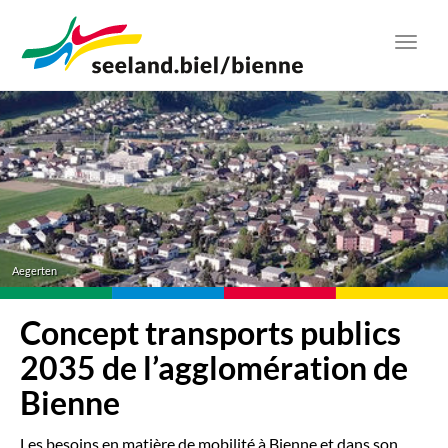
Aller
au
Toggl
contenu
navig
principal
Aegerten
Concept transports publics
2035 de l’agglomération de
Bienne
Les besoins en matière de mobilité à Bienne et dans son