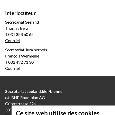
Interlocuteur
Secrétariat Seeland
Thomas Berz
T 031 388 60 65
Courriel
Secrétariat Jura bernois
François Wermeille
T 032 492 71 30
Courriel
Secrétariat seeland.biel/bienne
c/o BHP Raumplan AG
Güterstrasse 22a
3008 Berne
Ce site web utilise des cookies