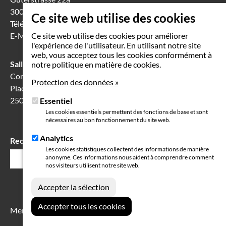
3008 Berne
Ce site web utilise des cookies
Téléphone
031 388 60 60
E-Mail
info(at)seeland-biel-bienne.ch
Ce site web utilise des cookies pour améliorer
l'expérience de l'utilisateur. En utilisant notre site
web, vous acceptez tous les cookies conformément à
Salle de séance à Bienne
notre politique en matière de cookies.
Communication Center
Protection des données »
Place Robert-Walser 7
2503 Bienne
Essentiel
Les cookies essentiels permettent des fonctions de base et sont
nécessaires au bon fonctionnement du site web.
Analytics
Rechercher
Champ
Les cookies statistiques collectent des informations de manière
anonyme. Ces informations nous aident à comprendre comment
de
nos visiteurs utilisent notre site web.
recherche
Mention légales