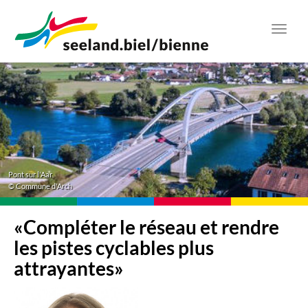
Aller
au
Toggl
contenu
navig
principal
Pont sur l'Aar
© Commune d'Arch
«Compléter le réseau et rendre
les pistes cyclables plus
attrayantes»