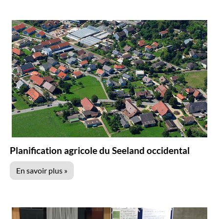
r
c
h
e
Planification agricole du Seeland occidental
En savoir plus »