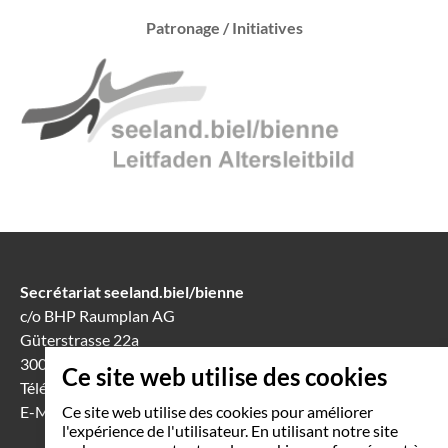
Patronage / Initiatives
Secrétariat seeland.biel/bienne
c/o BHP Raumplan AG
Güterstrasse 22a
3008 Berne
Ce site web utilise des cookies
Téléphone
031 388 60 60
E-Mail
info(at)seeland-biel-bienne.ch
Ce site web utilise des cookies pour améliorer
l'expérience de l'utilisateur. En utilisant notre site