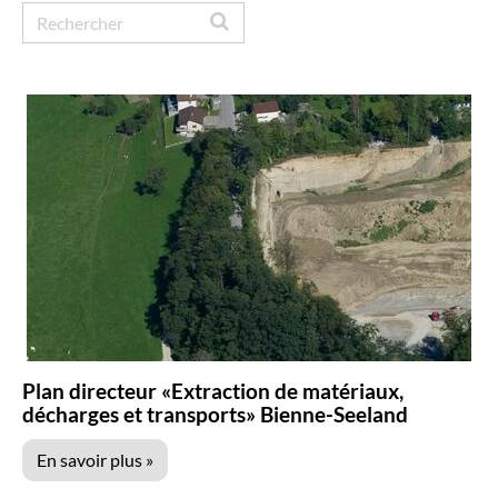
C
h
a
m
p
d
e
r
e
c
Plan directeur «Extraction de matériaux,
décharges et transports» Bienne-Seeland
h
En savoir plus »
e