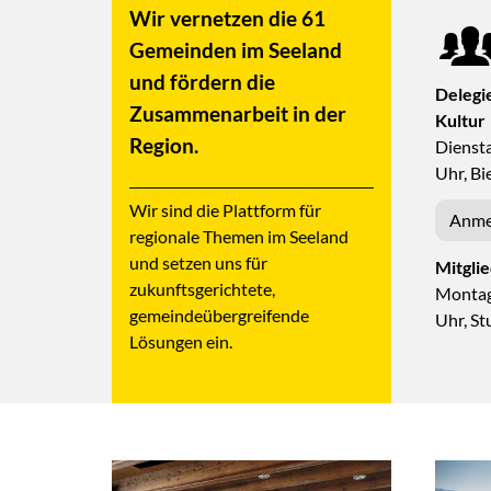
Wir vernetzen die 61
Gemeinden im Seeland
und fördern die
Delegi
Zusammen­arbeit in der
Kultur
Region.
Diensta
Uhr, Bi
Wir sind die Plattform für
Anme
regionale Themen im Seeland
und setzen uns für
Mitgli
zukunftsgerichtete,
Montag
gemeindeübergreifende
Uhr, S
Lösungen ein.