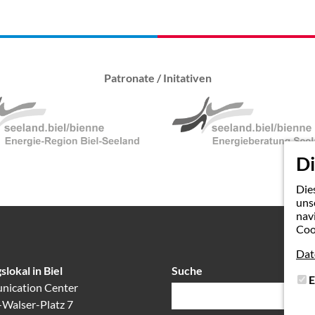
Patronate / Initativen
Di
Die
uns
nav
Coo
Dat
slokal in Biel
Suche
Suchfeld
E
ication Center
-Walser-Platz 7