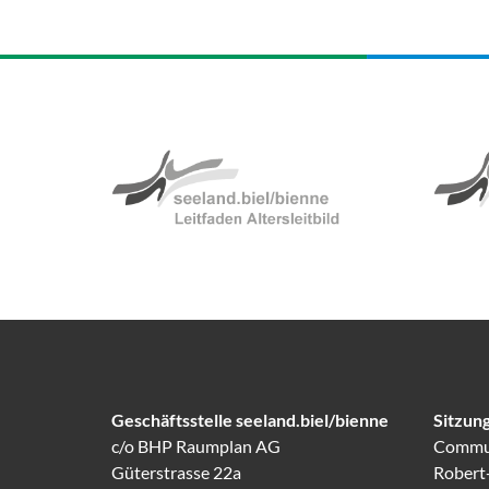
Geschäftsstelle seeland.biel/bienne
Sitzung
c/o BHP Raumplan AG
Commun
Güterstrasse 22a
Robert