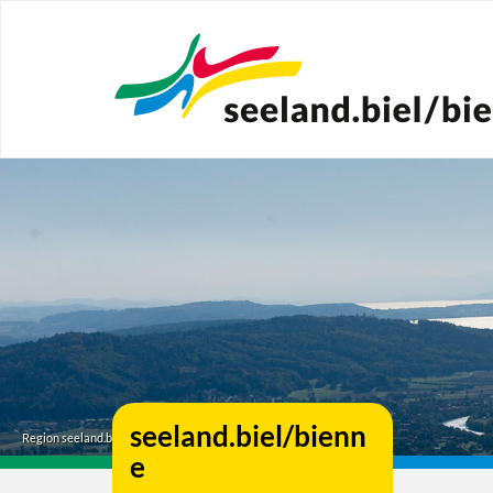
Zum
Hauptinhalt
springen
seeland.biel/bienn
Region seeland.biel/bienne
e