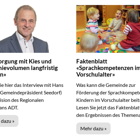
orgung mit Kies und
Faktenblatt
ievolumen langfristig
«Sprachkompetenzen i
rn»
Vorschulalter»
ie hier das Interview mit Hans
Was kann die Gemeinde zur
 (Gemeindepräsident Seedorf)
Förderung der Sprachkompet
ision des Regionalen
Kindern im Vorschulalter bei
ans ADT.
Lesen Sie jetzt das Faktenblat
den Ergebnissen des Themen
 dazu »
Mehr dazu »