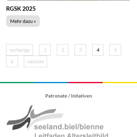
RGSK 2025
Mehr dazu »
vorherige
1
2
3
4
5
6
nächste
Patronate / Initativen