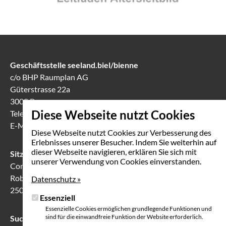
Geschäftsstelle seeland.biel/bienne
c/o BHP Raumplan AG
Güterstrasse 22a
3008 Bern
Diese Webseite nutzt Cookies
Telefon
031 388 60 60
E-Mail
info(at)seeland-biel-bienne.ch
Diese Webseite nutzt Cookies zur Verbesserung des
Erlebnisses unserer Besucher. Indem Sie weiterhin auf
dieser Webseite navigieren, erklären Sie sich mit
Sitzungslokal in Biel
unserer Verwendung von Cookies einverstanden.
Communication Center
Robert-Walser-Platz 7
Datenschutz »
2503 Biel
Essenziell
Essenzielle Cookies ermöglichen grundlegende Funktionen und
sind für die einwandfreie Funktion der Website erforderlich.
Suche
Suchfeld