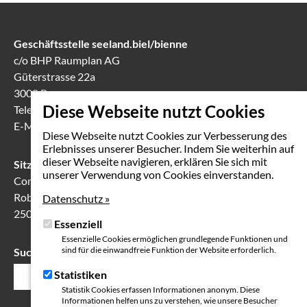
Geschäftsstelle seeland.biel/bienne
c/o BHP Raumplan AG
Güterstrasse 22a
3008 Bern
Diese Webseite nutzt Cookies
Telefon
031 388 60 60
E-Mail
info(at)seeland-biel-bienne.ch
Diese Webseite nutzt Cookies zur Verbesserung des
Erlebnisses unserer Besucher. Indem Sie weiterhin auf
dieser Webseite navigieren, erklären Sie sich mit
Sitzungslokal in Biel
unserer Verwendung von Cookies einverstanden.
Communication Center
Robert-Walser-Platz 7
Datenschutz »
2503 Biel
Essenziell
Essenzielle Cookies ermöglichen grundlegende Funktionen und
sind für die einwandfreie Funktion der Website erforderlich.
Suche
Suchfeld
Statistiken
Statistik Cookies erfassen Informationen anonym. Diese
Informationen helfen uns zu verstehen, wie unsere Besucher