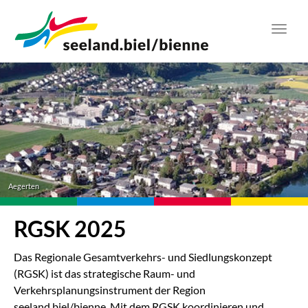
Zum
Hauptinhalt
Toggl
springen
navig
Aegerten
RGSK 2025
Das Regionale Gesamtverkehrs- und Siedlungskonzept
(RGSK) ist das strategische Raum- und
Verkehrsplanungsinstrument der Region
seeland.biel/bienne. Mit dem RGSK koordinieren und