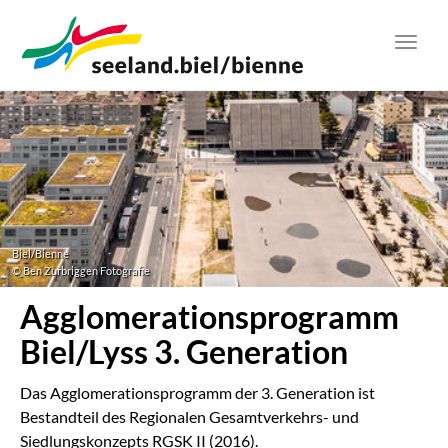
Zum
Hauptinhalt
Toggl
springen
navig
Biel/Bienne
© Ben Zurbriggen Fotografie
Agglomerationsprogramm
Biel/Lyss 3. Generation
Das Agglomerationsprogramm der 3. Generation ist
Bestandteil des Regionalen Gesamtverkehrs- und
Siedlungskonzepts RGSK II (2016).