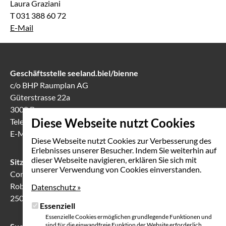
Laura Graziani
T 031 388 60 72
E-Mail
Geschäftsstelle seeland.biel/bienne
c/o BHP Raumplan AG
Güterstrasse 22a
3008 Bern
Diese Webseite nutzt Cookies
Telefon
031 388 60 60
E-Mail
info(at)seeland-biel-bienne.ch
Diese Webseite nutzt Cookies zur Verbesserung des
Erlebnisses unserer Besucher. Indem Sie weiterhin auf
dieser Webseite navigieren, erklären Sie sich mit
Sitzungslokal in Biel
unserer Verwendung von Cookies einverstanden.
Communication Center
Robert-Walser-Platz 7
Datenschutz »
2503 Biel
Essenziell
Essenzielle Cookies ermöglichen grundlegende Funktionen und
sind für die einwandfreie Funktion der Website erforderlich.