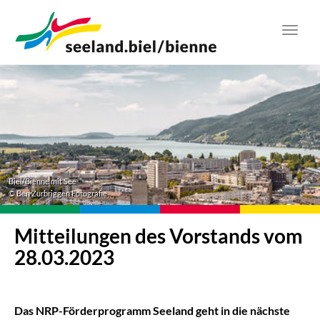
Zum
Hauptinhalt
Toggl
springen
navig
Biel/Bienne mit See
© Ben Zurbriggen Fotografie
Mitteilungen des Vorstands vom
28.03.2023
Das NRP-Förderprogramm Seeland geht in die nächste