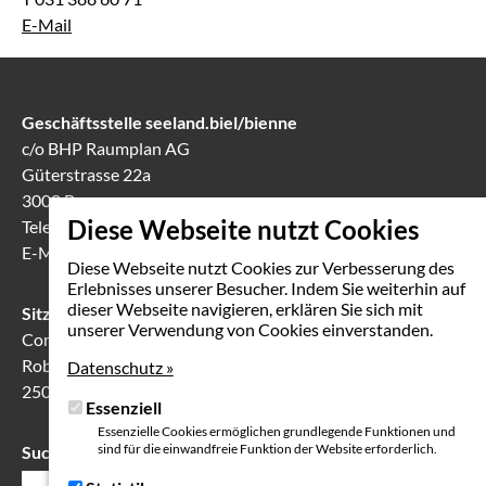
E-Mail
Geschäftsstelle seeland.biel/bienne
c/o BHP Raumplan AG
Güterstrasse 22a
3008 Bern
Diese Webseite nutzt Cookies
Telefon
031 388 60 60
E-Mail
info(at)seeland-biel-bienne.ch
Diese Webseite nutzt Cookies zur Verbesserung des
Erlebnisses unserer Besucher. Indem Sie weiterhin auf
dieser Webseite navigieren, erklären Sie sich mit
Sitzungslokal in Biel
unserer Verwendung von Cookies einverstanden.
Communication Center
Robert-Walser-Platz 7
Datenschutz »
2503 Biel
Essenziell
Essenzielle Cookies ermöglichen grundlegende Funktionen und
sind für die einwandfreie Funktion der Website erforderlich.
Suche
Suchfeld