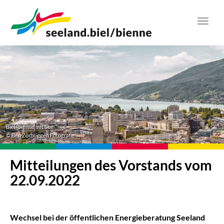
Zum
Hauptinhalt
Toggl
springen
navig
Biel/Bienne mit See
© Ben Zurbriggen Fotografie
Mitteilungen des Vorstands vom
22.09.2022
Wechsel bei der öffentlichen Energieberatung Seeland