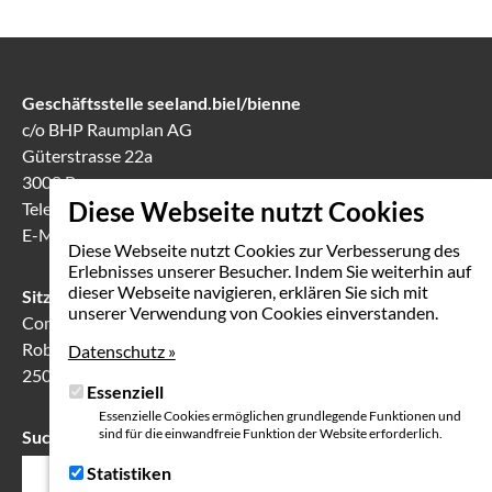
Geschäftsstelle seeland.biel/bienne
c/o BHP Raumplan AG
Güterstrasse 22a
3008 Bern
Diese Webseite nutzt Cookies
Telefon
031 388 60 60
E-Mail
info(at)seeland-biel-bienne.ch
Diese Webseite nutzt Cookies zur Verbesserung des
Erlebnisses unserer Besucher. Indem Sie weiterhin auf
dieser Webseite navigieren, erklären Sie sich mit
Sitzungslokal in Biel
unserer Verwendung von Cookies einverstanden.
Communication Center
Robert-Walser-Platz 7
Datenschutz »
2503 Biel
Essenziell
Essenzielle Cookies ermöglichen grundlegende Funktionen und
sind für die einwandfreie Funktion der Website erforderlich.
Suche
Suchfeld
Statistiken