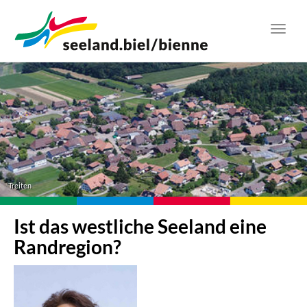
Zum
Hauptinhalt
Toggl
springen
navig
Treiten
Ist das westliche Seeland eine
Randregion?