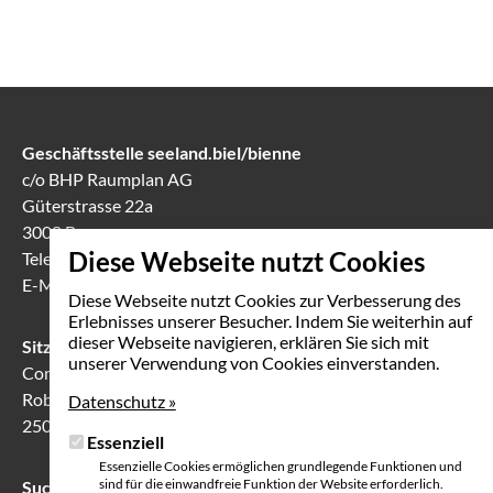
Geschäftsstelle seeland.biel/bienne
c/o BHP Raumplan AG
Güterstrasse 22a
3008 Bern
Diese Webseite nutzt Cookies
Telefon
031 388 60 60
E-Mail
info(at)seeland-biel-bienne.ch
Diese Webseite nutzt Cookies zur Verbesserung des
Erlebnisses unserer Besucher. Indem Sie weiterhin auf
dieser Webseite navigieren, erklären Sie sich mit
Sitzungslokal in Biel
unserer Verwendung von Cookies einverstanden.
Communication Center
Robert-Walser-Platz 7
Datenschutz »
2503 Biel
Essenziell
Essenzielle Cookies ermöglichen grundlegende Funktionen und
sind für die einwandfreie Funktion der Website erforderlich.
Suche