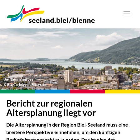
Zum
Hauptinhalt
Toggl
springen
navig
Biel/Bienne mit See
© Ben Zurbriggen Fotografie
Bericht zur regionalen
Altersplanung liegt vor
Die Altersplanung in der Region Biel-Seeland muss eine
breitere Perspektive einnehmen, um den künftigen
Bedürfnissen gerecht zu werden. Das ist eine der